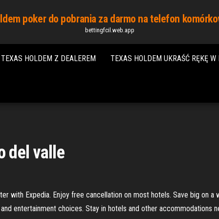
ldem poker do pobrania za darmo na telefon komórk
bettingfcil.web.app
TEXAS HOLDEM Z DEALEREM
TEXAS HOLDEM UKRAŚĆ RĘKĘ W 
 del valle
ter with Expedia. Enjoy free cancellation on most hotels. Save big on a
e and entertainment choices. Stay in hotels and other accommodations n