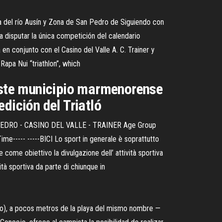
era del río Ausín y Zona de San Pedro de Siguiendo con
 disputar la única competición del calendario
conjunto con el Casino del Valle A. C. Trainer y
Rapa Nui “triathlon”, which
 Este municipio marmenorense
dición del Triatló
N PEDRO - CASINO DEL VALLE - TRAINER Age Group
---- -----BICI Lo sport in generale è soprattutto
come obiettivo la divulgazione dell’ attività sportiva
vità sportiva da parte di chiunque in
lero), a pocos metros de la playa del mismo nombre —