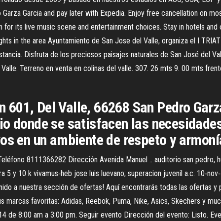
 Garza Garcia and pay later with Expedia. Enjoy free cancellation on mo
n for its live music scene and entertainment choices. Stay in hotels a
sights in the area Ayuntamiento de San Jose del Valle, organiza el I
stancia. Disfruta de los preciosos paisajes naturales de San José del Va
Valle. Terreno en venta en colinas del valle. 307. 26 mts 9. 00 mts fren
601, Del Valle, 66268 San Pedro Garza
io donde se satisfacen las necesidades
vos en un ambiente de respeto y armoní
Teléfono 8111366282 Dirección Avenida Manuel .. auditorio san pedro, hu
ra 5 y 10 k vivamus‐heb jose luis luevano; superacion juvenil a.c. 10‐nov‐
nido a nuestra sección de ofertas! Aquí encontrarás todas las ofertas y 
tus marcas favoritas: Adidas, Reebok, Puma, Nike, Asics, Skechers y m
4 de 8:00 am a 3:00 pm. Seguir evento Dirección del evento: Listo. Eve