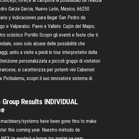
oncejo, ofrece al campista la posibilidad de realizar
Pedro Garza Garcia, Nuevo León, Mexico, 66250
io y Indicaciones para llegar San Pedro de
go e Valparaíso. Paesi e Vallate. Cajón del Maipo;
o sciistico Portillo Scopri gli eventi e feste che ti
ondiale, sono solo alcune delle possibilità che
i, unito a visite a piedi in tour interpretativi della
’attenzione personalizzata a piccoli gruppi di visitatori
 francese, si caratterizza per potenti vini Cabernet
a Pichiulemu, scopri il suo innovatore sistema di
 Group Results INDIVIDUAL
me
. All machinery/systems have been gone thru to make
faster this coming year. Nuestro método de
 MEX te ayudará a lograr tus metas ya seas