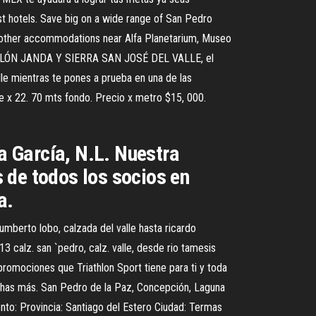
st hotels. Save big on a wide range of San Pedro
nd other accommodations near Alfa Planetarium, Museo
 TRIATLÓN JANDA Y SIERRA SAN JOSÉ DEL VALLE, el
lle mientras te pones a prueba en una de las
te x 22. 70 mts fondo. Precio x metro $15, 000.
 García, N.L. Nuestra
 de todos los socios en
a.
mberto lobo, calzada del valle hasta ricardo
13 calz. san `pedro, calz. valle, desde rio tamesis
promociones que Triathlon Sport tiene para ti y toda
uchas más. San Pedro de la Paz, Concepción, Laguna
nto: Provincia: Santiago del Estero Ciudad: Termas