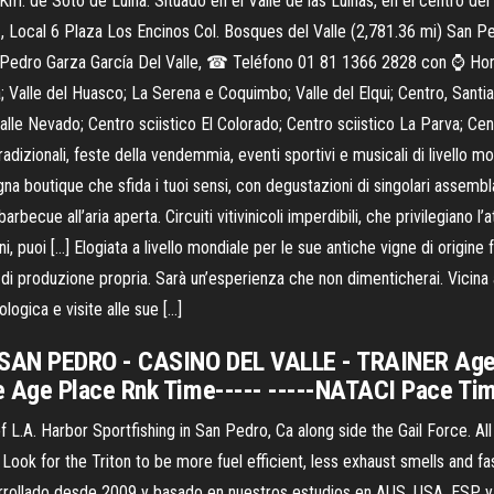
e Soto de Luiña. Situado en el Valle de las Luiñas, en el centro del C
, Local 6 Plaza Los Encinos Col. Bosques del Valle (2,781.36 mi) San 
edro Garza García Del Valle, ☎ Teléfono 01 81 1366 2828 con ⌚ Horar
; Valle del Huasco; La Serena e Coquimbo; Valle del Elqui; Centro, Santia
alle Nevado; Centro sciistico El Colorado; Centro sciistico La Parva; Centr
tradizionali, feste della vendemmia, eventi sportivi e musicali di livello m
a boutique che sfida i tuoi sensi, con degustazioni di singolari assemblagg
arbecue all’aria aperta. Circuiti vitivinicoli imperdibili, che privilegiano l
i, puoi […] Elogiata a livello mondiale per le sue antiche vigne di origine
 di produzione propria. Sarà un’esperienza che non dimenticherai. Vicina 
ogica e visite alle sue […]
 SAN PEDRO - CASINO DEL VALLE - TRAINER Age
e Age Place Rnk Time----- -----NATACI Pace Ti
t of L.A. Harbor Sportfishing in San Pedro, Ca along side the Gail Force
 Look for the Triton to be more fuel efficient, less exhaust smells and 
arrollado desde 2009 y basado en nuestros estudios en AUS, USA, ESP y