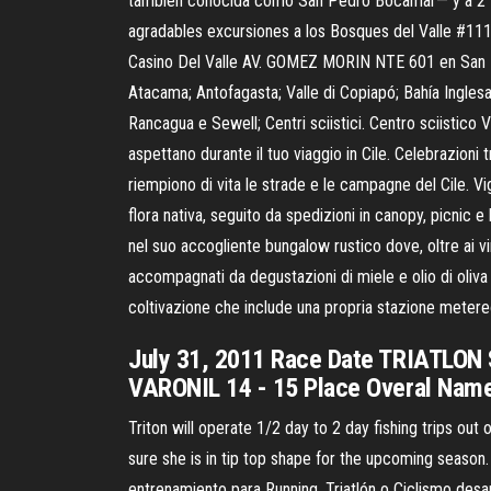
también conocida como San Pedro Bocamar— y a 2 Km. d
agradables excursiones a los Bosques del Valle #111
Casino Del Valle AV. GOMEZ MORIN NTE 601 en San P
Atacama; Antofagasta; Valle di Copiapó; Bahía Inglesa
Rancagua e Sewell; Centri sciistici. Centro sciistico V
aspettano durante il tuo viaggio in Cile. Celebrazioni 
riempiono di vita le strade e le campagne del Cile. Vign
flora nativa, seguito da spedizioni in canopy, picnic e b
nel suo accogliente bungalow rustico dove, oltre ai vin
accompagnati da degustazioni di miele e olio di oliva
coltivazione che include una propria stazione metereol
July 31, 2011 Race Date TRIATLON
VARONIL 14 - 15 Place Overal Nam
Triton will operate 1/2 day to 2 day fishing trips ou
sure she is in tip top shape for the upcoming season.
entrenamiento para Running, Triatlón o Ciclismo des