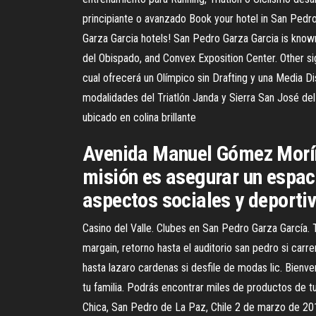
principiante o avanzado Book your hotel in San Pedro
Garza Garcia hotels! San Pedro Garza Garcia is know
del Obispado, and Convex Exposition Center. Other 
cual ofrecerá un Olímpico sin Drafting y una Media Di
modalidades del Triatlón Janda y Sierra San José del 
ubicado en colina brillante
Avenida Manuel Gómez Morín 
misión es asegurar un espac
aspectos sociales y deporti
Casino del Valle. Clubes en San Pedro Garza García. 
margain, retorno hasta el auditorio san pedro si carre
hasta lazaro cardenas si desfile de modas lic. Bienve
tu familia. Podrás encontrar miles de productos de 
Chica, San Pedro de La Paz, Chile 2 de marzo de 201