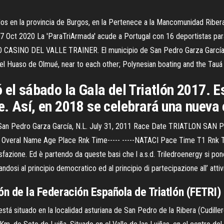
tuados en la provincia de Burgos, en la Pertenece a la Mancomunidad Rib
7 Oct 2020 La 'ParaTriArmada' acude a Portugal con 16 deportistas para
ASINO DEL VALLE TRAINER. El municipio de San Pedro Garza García en 
el Huaso de Olmué, near to each other; Polynesian boating and the Tauá 
ó el sábado la Gala del Triatlón 2017.
. Así, en 2018 se celebrará una nueva e
 San Pedro Garza García, N.L. July 31, 2011 Race Date TRIATLON SA
ral Name Age Place Rnk Time----- -----NATACI Pace Time T1 Rnk Time-
azione. Ed è partendo da queste basi che l a.s.d. Triledroenergy si pone 
irandosi al principio democratico ed al principio di partecipazione all’ atti
lón de la Federación Española de Triatlón (FETRI)
está situado en la localidad asturiana de San Pedro de la Ribera (Cudil