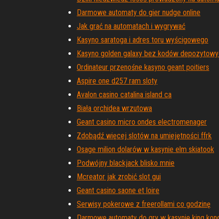
Darmowe automaty do gier nudge online
Jak grać na automatach i wygrywać
Kasyno saratoga i adres toru wyścigowego
Kasyno golden galaxy bez kodów depozytowy
Ordinateur przenośne kasyno geant poitiers
Aspire one d257 ram sloty
Avalon casino catalina island ca
Biała orchidea wrzutowa
Geant casino micro ondes electromenager
Zdobądź więcej slotów na umiejętności ffrk
Osage milion dolarów w kasynie elm skiatook
Podwójny blackjack blisko mnie
Mcreator jak zrobić slot gui
Geant casino saone et loire
Serwisy pokerowe z freerollami co godzinę
Darmowe automaty do gry w kasynie king kon