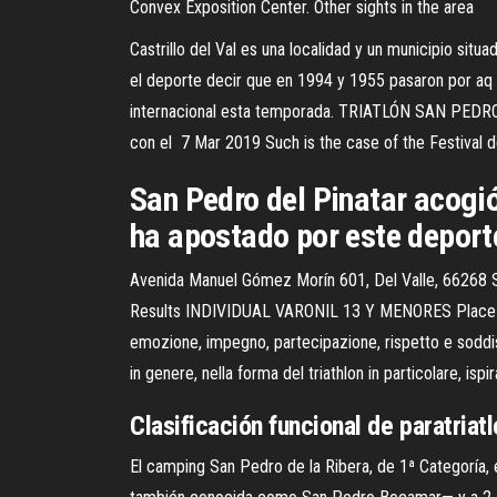
Convex Exposition Center. Other sights in the area
Castrillo del Val es una localidad y un municipio​ si
el deporte decir que en 1994 y 1955 pasaron por aq 
internacional esta temporada. TRIATLÓN SAN PEDRO C
con el 7 Mar 2019 Such is the case of the Festival d
San Pedro del Pinatar acogi
ha apostado por este deporte
Avenida Manuel Gómez Morín 601, Del Valle, 66268
Results INDIVIDUAL VARONIL 13 Y MENORES Place Ove
emozione, impegno, partecipazione, rispetto e soddisf
in genere, nella forma del triathlon in particolare, isp
Clasificación funcional de paratriat
El camping San Pedro de la Ribera, de 1ª Categoría, 