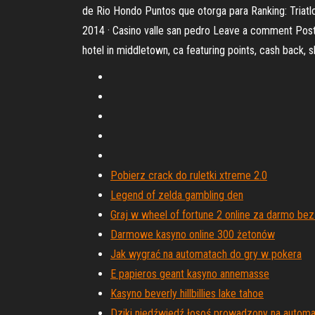
de Rio Hondo Puntos que otorga para Ranking: Triat
2014 · Casino valle san pedro Leave a comment Post
hotel in middletown, ca featuring points, cash back, s
Pobierz crack do ruletki xtreme 2.0
Legend of zelda gambling den
Graj w wheel of fortune 2 online za darmo bez
Darmowe kasyno online 300 żetonów
Jak wygrać na automatach do gry w pokera
E papieros geant kasyno annemasse
Kasyno beverly hillbillies lake tahoe
Dziki niedźwiedź łosoś prowadzony na automa