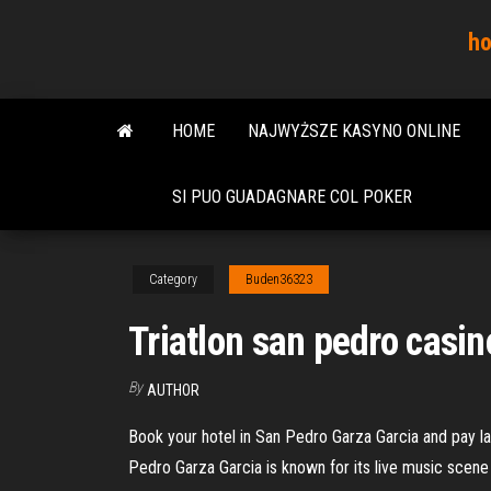
Skip
ho
to
the
content
HOME
NAJWYŻSZE KASYNO ONLINE
SI PUO GUADAGNARE COL POKER
Category
Buden36323
Triatlon san pedro casino
By
AUTHOR
Book your hotel in San Pedro Garza Garcia and pay la
Pedro Garza Garcia is known for its live music scen