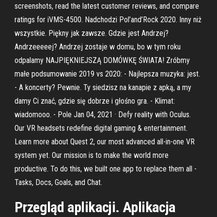
screenshots, read the latest customer reviews, and compare
ratings for iVMS-4500. Nadchodzi Pol’and’Rock 2020. Inny niż
wszystkie. Piękny jak zawsze. Gdzie jest Andrzej?
Andrzeeeeej? Andrzej zostaje w domu, bo w tym roku
odpalamy NAJPIĘKNIEJSZĄ DOMÓWKĘ ŚWIATA! Zróbmy
małe podsumowanie 2019 vs 2020: - Najlepsza muzyka: jest.
- A koncerty? Pewnie. Ty siedzisz na kanapie z apką, a my
damy Ci znać, gdzie się dobrze i głośno gra. - Klimat:
wiadomooo. - Pole Jan 04, 2021 · Defy reality with Oculus.
Our VR headsets redefine digital gaming & entertainment.
Learn more about Quest 2, our most advanced all-in-one VR
system yet. Our mission is to make the world more
productive. To do this, we built one app to replace them all -
Tasks, Docs, Goals, and Chat.
Przegląd aplikacji. Aplikacja