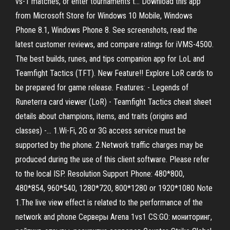
vs-1 matches, or enter tournaments t… Download this app
from Microsoft Store for Windows 10 Mobile, Windows
Phone 8.1, Windows Phone 8. See screenshots, read the
latest customer reviews, and compare ratings for iVMS-4500.
‎The best builds, runes, and tips companion app for LoL and
Teamfight Tactics (TFT). New Feature!! Explore LoR cards to
be prepared for game release. Features: - Legends of
Runeterra card viewer (LoR) - Teamfight Tactics cheat sheet
details about champions, items, and traits (origins and
classes) -… 1.Wi-Fi, 2G or 3G access service must be
supported by the phone. 2.Network traffic charges may be
produced during the use of this client software. Please refer
to the local ISP. Resolution Support Phone: 480*800,
480*854, 960*540, 1280*720, 800*1280 or 1920*1080 Note
1.The live view effect is related to the performance of the
network and phone Серверы Arena 1vs1 CS:GO: мониторинг,