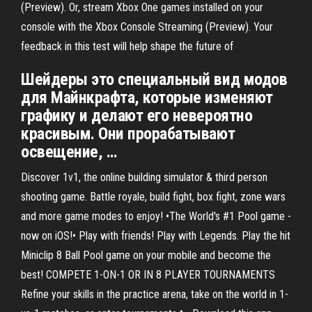
(Preview). Or, stream Xbox One games installed on your
console with the Xbox Console Streaming (Preview). Your
feedback in this test will help shape the future of
Шейдеры это специальный вид модов
для Майнкрафта, которые изменяют
графику и делают его невероятно
красивым. Они прорабатывают
освещение, …
Discover 1v1, the online building simulator & third person
shooting game. Battle royale, build fight, box fight, zone wars
and more game modes to enjoy! ‎•The World's #1 Pool game -
now on iOS!• Play with friends! Play with Legends. Play the hit
Miniclip 8 Ball Pool game on your mobile and become the
best! COMPETE 1-ON-1 OR IN 8 PLAYER TOURNAMENTS
Refine your skills in the practice arena, take on the world in 1-