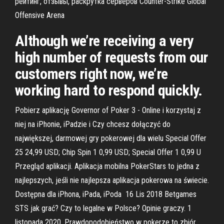
рейтинг, отзывы, раскрутка серверов Counter-Strike Global
Offensive Arena
Although we’re receiving a very
high number of requests from our
customers right now, we’re
working hard to respond quickly.
Pobierz aplikację Governor of Poker 3 - Online i korzystaj z
niej na iPhonie, iPadzie i Czy chcesz dołączyć do
największej, darmowej gry pokerowej dla wielu Special Offer
25 24,99 USD; Chip Spin 1 0,99 USD; Special Offer 1 0,99 U
Przegląd aplikacji. Aplikacja mobilna PokerStars to jedna z
najlepszych, jeśli nie najlepsza aplikacja pokerowa na świecie.
Dostępna dla iPhona, iPada, iPoda 16 Lis 2018 Betgames
STS jak grać? Czy to legalne w Polsce? Opinie graczy. 1
listopada 2020. Prawdopodobieństwo w pokerze to zbiór