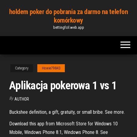
Skip
holdem poker do pobrania za darmo na telefon
to
komórkowy
the
bettingfcil.web.app
content
Category
Howie79843
Aplikacja pokerowa 1 vs 1
By
AUTHOR
Buckshee definition, a gift, gratuity, or small bribe. See more.
Download this app from Microsoft Store for Windows 10
Mobile, Windows Phone 8.1, Windows Phone 8. See