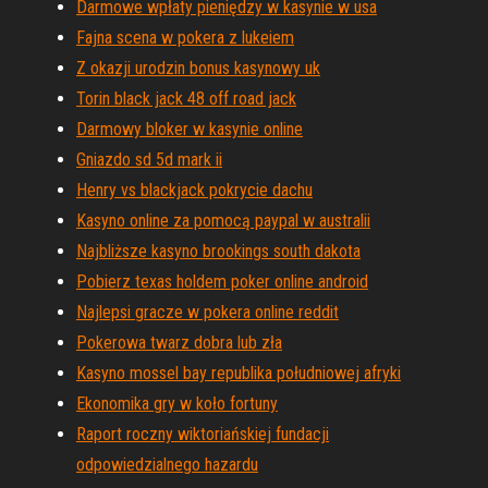
Darmowe wpłaty pieniędzy w kasynie w usa
Fajna scena w pokera z lukeiem
Z okazji urodzin bonus kasynowy uk
Torin black jack 48 off road jack
Darmowy bloker w kasynie online
Gniazdo sd 5d mark ii
Henry vs blackjack pokrycie dachu
Kasyno online za pomocą paypal w australii
Najbliższe kasyno brookings south dakota
Pobierz texas holdem poker online android
Najlepsi gracze w pokera online reddit
Pokerowa twarz dobra lub zła
Kasyno mossel bay republika południowej afryki
Ekonomika gry w koło fortuny
Raport roczny wiktoriańskiej fundacji
odpowiedzialnego hazardu